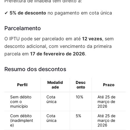
Prefeitura de Ilhabela têm direito a:
✔
5% de desconto
no pagamento em cota única
Parcelamento
O IPTU pode ser parcelado em até
12 vezes
, sem
desconto adicional, com vencimento da primeira
parcela em
17 de fevereiro de 2026
.
Resumo dos descontos
Modalid
Desc
Perfil
Prazo
ade
onto
Sem débito
Cota
10%
Até 25 de
com o
única
março de
município
2026
Com débito
Cota
5%
Até 25 de
(inadimplent
única
março de
e)
2026