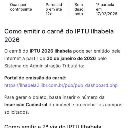
Qualquer
Parcelad
Sem
1ª parcela
contribuinte
o em até
desc
em
12x
onto
17/02/2026
Como emitir o carnê do IPTU Ilhabela
2026
O carnê do
IPTU 2026 Ilhabela
pode ser emitido pela
internet a partir de
20 de janeiro de 2026
pelo
Sistema de Administração Tributária:
Portal de emissão do carnê:
https://ilhabela2.iibr.com.br/pub/pub_dashboard.php
Para gerar o boleto, basta inserir o número da
Inscrição Cadastral
do imóvel e preencher os campos
solicitados.
Como emitir a 2ª via do IPTU Ilhabela