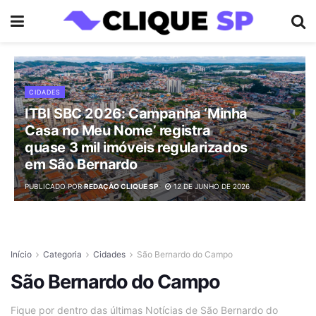
CIDADES
ITBI SBC 2026: Campanha ‘Minha
Casa no Meu Nome’ registra
quase 3 mil imóveis regularizados
em São Bernardo
PUBLICADO POR
REDAÇÃO CLIQUE SP
12 DE JUNHO DE 2026
Início
Categoria
Cidades
São Bernardo do Campo
São Bernardo do Campo
Fique por dentro das últimas Notícias de São Bernardo do