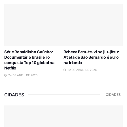
Série Ronaldinho Gaúcho:
Rebeca Bem-te-vi no jiu-jitsu:
Documentário brasileiro
Atleta de São Bernardo é ouro
conquista Top 10 global na
na Irlanda
Netflix
22 DE ABRIL DE 2026
24 DE ABRIL DE 2026
CIDADES
CIDADES