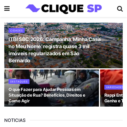
CIDADES
ITBI SBC 2026: Campanha ‘Minha Casa
no Meu Nome’ registra quase 3 mil
imóveis regularizados em São
Bernardo
DESTAQUES
VARIEDADES
O que Fazer para Ajudar Pessoas em
Situação de Rua? Benefícios, Direitos e
Rappi Entr
Como Agir
Ganha e Tu
NOTICIAS