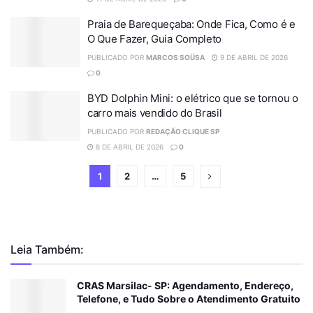
Praia de Barequeçaba: Onde Fica, Como é e
O Que Fazer, Guia Completo
PUBLICADO POR
MARCOS SOÜSA
9 DE ABRIL DE 2026
0
BYD Dolphin Mini: o elétrico que se tornou o
carro mais vendido do Brasil
PUBLICADO POR
REDAÇÃO CLIQUE SP
8 DE ABRIL DE 2026
0
1
2
…
5
Leia Também:
CRAS Marsilac- SP: Agendamento, Endereço,
Telefone, e Tudo Sobre o Atendimento Gratuito