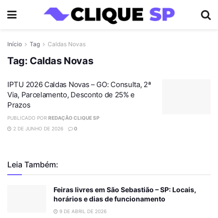
Início
Tag
Caldas Novas
Tag:
Caldas Novas
IPTU 2026 Caldas Novas – GO: Consulta, 2ª
Via, Parcelamento, Desconto de 25% e
Prazos
PUBLICADO POR
REDAÇÃO CLIQUE SP
2 DE JUNHO DE 2026
0
Leia Também:
Feiras livres em São Sebastião – SP: Locais,
horários e dias de funcionamento
9 DE ABRIL DE 2026