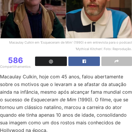
Macaulay Culkin em 'Esqueceram de Mim' (1990) e em entrevista para o podcast
'Mythical Kitchen'. Foto: Reprodução.
586
Compartilhamentos
Macaulay Culkin, hoje com 45 anos, falou abertamente
sobre os motivos que o levaram a se afastar da atuação
ainda na infância, mesmo após alcançar fama mundial com
o sucesso de
Esqueceram de Mim
(1990). O filme, que se
tornou um clássico natalino, marcou a carreira do ator
quando ele tinha apenas 10 anos de idade, consolidando
sua imagem como um dos rostos mais conhecidos de
Hollywood na época.