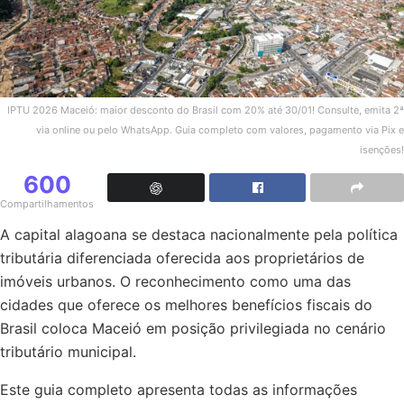
IPTU 2026 Maceió: maior desconto do Brasil com 20% até 30/01! Consulte, emita 2ª
via online ou pelo WhatsApp. Guia completo com valores, pagamento via Pix e
isenções!
600
Compartilhamentos
A capital alagoana se destaca nacionalmente pela política
tributária diferenciada oferecida aos proprietários de
imóveis urbanos. O reconhecimento como uma das
cidades que oferece os melhores benefícios fiscais do
Brasil coloca Maceió em posição privilegiada no cenário
tributário municipal.
Este guia completo apresenta todas as informações