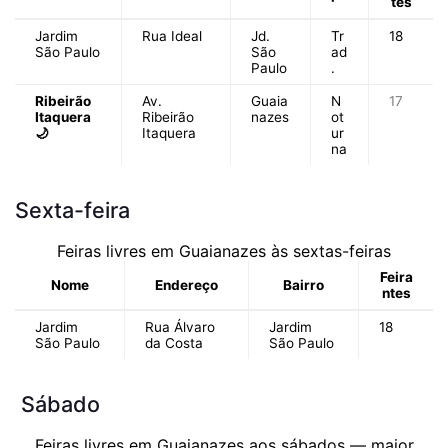
tes
Jardim
Rua Ideal
Jd.
Tr
18
São Paulo
São
ad
Paulo
.
Ribeirão
Av.
Guaia
N
17
Itaquera
Ribeirão
nazes
ot
🌙
Itaquera
ur
na
Sexta-feira
Feiras livres em Guaianazes às sextas-feiras
Feira
Nome
Endereço
Bairro
ntes
Jardim
Rua Álvaro
Jardim
18
São Paulo
da Costa
São Paulo
Sábado
Feiras livres em Guaianazes aos sábados — maior