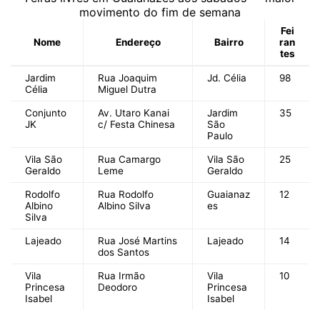
movimento do fim de semana
Fei
Nome
Endereço
Bairro
ran
tes
Jardim
Rua Joaquim
Jd. Célia
98
Célia
Miguel Dutra
Conjunto
Av. Utaro Kanai
Jardim
35
JK
c/ Festa Chinesa
São
Paulo
Vila São
Rua Camargo
Vila São
25
Geraldo
Leme
Geraldo
Rodolfo
Rua Rodolfo
Guaianaz
12
Albino
Albino Silva
es
Silva
Lajeado
Rua José Martins
Lajeado
14
dos Santos
Vila
Rua Irmão
Vila
10
Princesa
Deodoro
Princesa
Isabel
Isabel