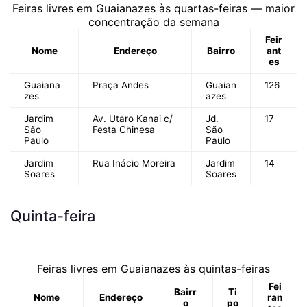
Feiras livres em Guaianazes às quartas-feiras — maior
concentração da semana
Feir
Nome
Endereço
Bairro
ant
es
Guaiana
Praça Andes
Guaian
126
zes
azes
Jardim
Av. Utaro Kanai c/
Jd.
17
São
Festa Chinesa
São
Paulo
Paulo
Jardim
Rua Inácio Moreira
Jardim
14
Soares
Soares
Quinta-feira
Feiras livres em Guaianazes às quintas-feiras
Fei
Bairr
Ti
Nome
Endereço
ran
o
po