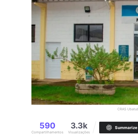
CRAS Ubatuba
590
3.3k
Summarize 
Compartilhamentos
Visualizações