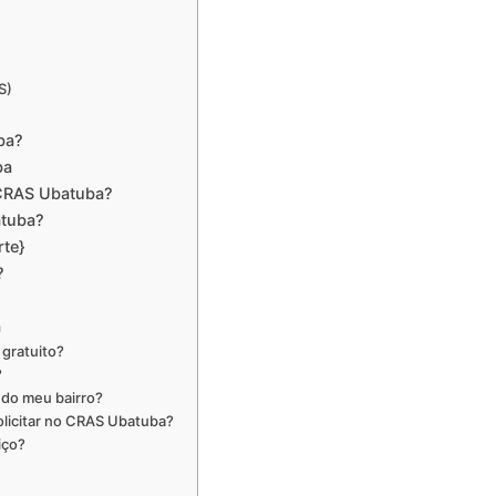
S)
ba?
ba
 CRAS Ubatuba?
atuba?
te}
?
a
gratuito?
?
à do meu bairro?
olicitar no CRAS Ubatuba?
iço?