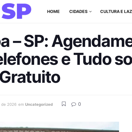
HOME
CIDADES
CULTURA E LA
a – SP: Agendame
lefones e Tudo so
Gratuito
0
l de 2026
em
Uncategorized