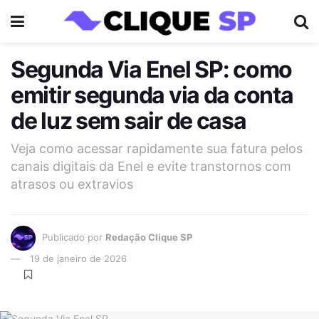
Segunda Via Enel SP: como
emitir segunda via da conta
de luz sem sair de casa
Veja como acessar rapidamente sua fatura pelos
canais digitais da Enel e evite transtornos com
atrasos ou extravios
Publicado por
Redação Clique SP
19 de janeiro de 2026