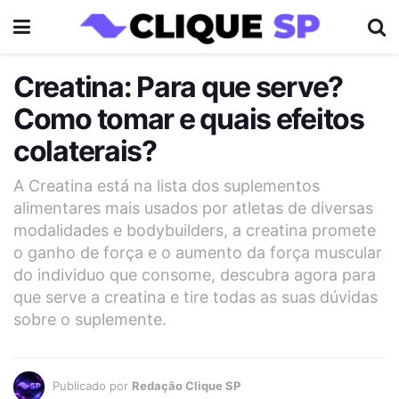
Creatina: Para que serve?
Como tomar e quais efeitos
colaterais?
A Creatina está na lista dos suplementos
alimentares mais usados por atletas de diversas
modalidades e bodybuilders, a creatina promete
o ganho de força e o aumento da força muscular
do individuo que consome, descubra agora para
que serve a creatina e tire todas as suas dúvidas
sobre o suplemente.
Publicado por
Redação Clique SP