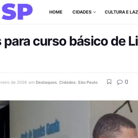
HOME
CIDADES
CULTURA E LA
 para curso básico de L
0
ereiro de 2026
em
Destaques
,
Cidades
,
São Paulo