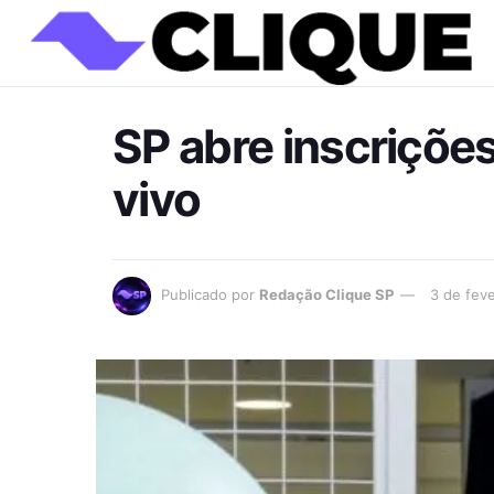
SP abre inscrições
vivo
Publicado por
Redação Clique SP
3 de fev