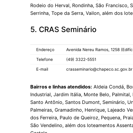
Rodeio do Herval, Rondinha, São Francisco, S
Serrinha, Tope da Serra, Vailon, além dos lot
5. CRAS Seminário
Endereço
Avenida Nereu Ramos, 1258 (Edifíci
Telefone
(49) 3322-5551
E-mail
crasseminario@chapeco.sc.gov.br
Bairros e linhas atendidos:
Aldeia Condá, Bo
Industrial, Jardim Itália, Monte Belo, Palmital
Santo Antônio, Santos Dumont, Seminário, Uni
Palmeiras, Gramadinho, Henrique, Lajeado Ve
dos Ferreira, Paulo de Queiroz, Pequena, Prai
São Vendelino, além dos loteamentos Asse
Castelo.