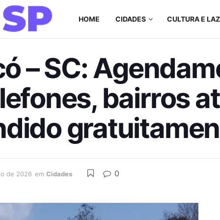
HOME
CIDADES
CULTURA E LA
ó – SC: Agendame
lefones, bairros a
ndido gratuitamen
0
ho de 2026
em
Cidades