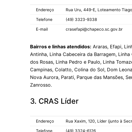
Endereço
Rua Uru, 449-E, Loteamento Tiago
Telefone
(49) 3323-9338
E-mail
crasefapi@chapeco.sc.gov.br
Bairros e linhas atendidos:
Araras, Efapi, Lin
Antinha, Linha Cabeceira da Barragem, Linha 
dos Rosas, Linha Pedro e Paulo, Linha Tomaze
Campinas, Colatto, Colina do Sol, Dom Leonar
Nova Aurora, Parati, Parque das Mansões, Ser
Zanrosso.
3. CRAS Líder
Endereço
Rua Xaxim, 120, Líder (junto à Sec
Telefone
(49) 3324-6126