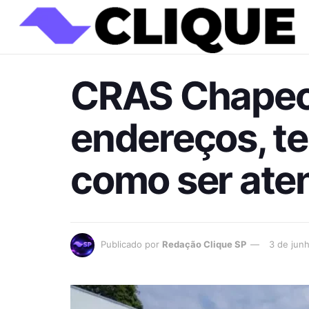
CRAS Chapec
endereços, te
como ser ate
Publicado por
Redação Clique SP
3 de jun