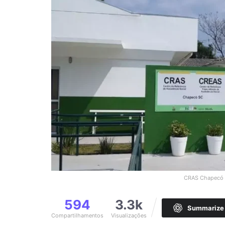
CRAS Chapecó SC
594
3.3k
Summarize 
Compartilhamentos
Visualizações