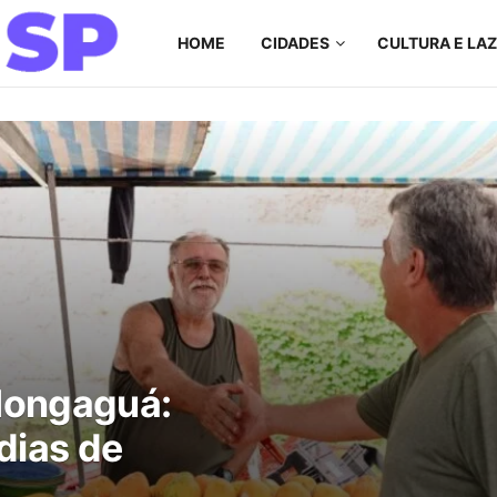
HOME
CIDADES
CULTURA E LA
 Mongaguá:
 dias de