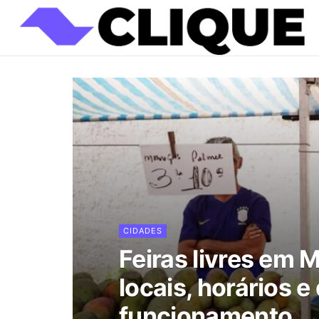
CIDADES
Feiras livres em
locais, horários e
funcionamento